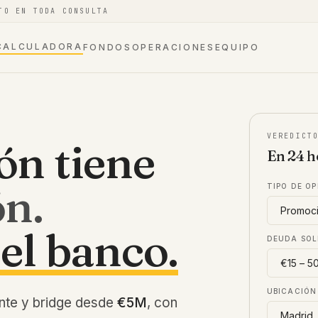
TO EN TODA CONSULTA
CALCULADORA
FONDOS
OPERACIONES
EQUIPO
VEREDICT
ón tiene
En 24 h
ón.
TIPO DE O
el banco.
DEUDA SOL
UBICACIÓN
nte y bridge desde
€5M
, con