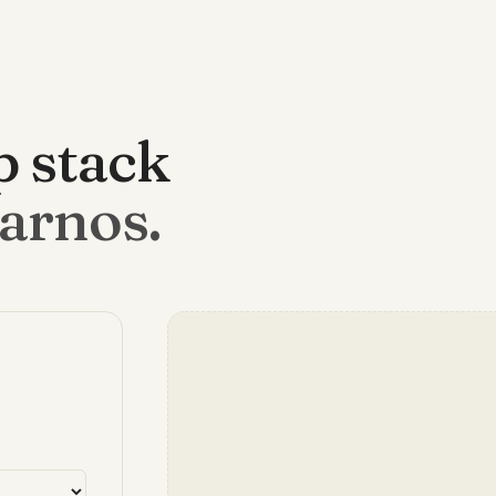
p stack
marnos.