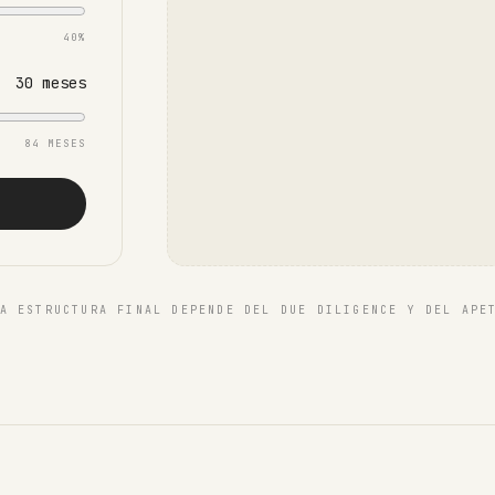
40%
30 meses
84 MESES
K
A ESTRUCTURA FINAL DEPENDE DEL DUE DILIGENCE Y DEL APE