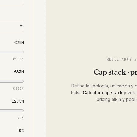
€25M
RESULTADOS A
€150M
Cap stack · pr
€33M
Define la tipología, ubicación y 
€200M
Pulsa
Calcular cap stack
y verá
pricing all-in y poo
12.5%
40%
0%