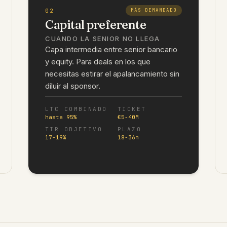
02
MÁS DEMANDADO
Capital preferente
CUANDO LA SENIOR NO LLEGA
Capa intermedia entre senior bancario
y equity. Para deals en los que
necesitas estirar el apalancamiento sin
diluir al sponsor.
LTC COMBINADO
TICKET
hasta 95%
€5-40M
TIR OBJETIVO
PLAZO
17-19%
18-36m